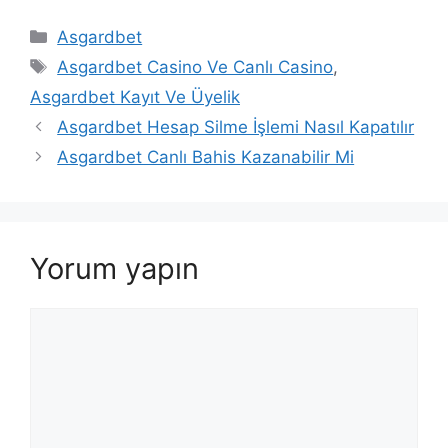
Kategoriler
Asgardbet
Etiketler
Asgardbet Casino Ve Canlı Casino
,
Asgardbet Kayıt Ve Üyelik
Yazı
Asgardbet Hesap Silme İşlemi Nasıl Kapatılır
dolaşımı
Asgardbet Canlı Bahis Kazanabilir Mi
Yorum yapın
Yorum