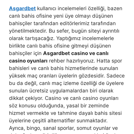
Asgardbet
kullanıcı incelemeleri özelliği, bazen
canlı bahis ofisine yeni üye olmayı düşünen
bahisçiler tarafından editörlerimiz tarafından
yönetilmektedir. Bu sefer, bugün siteyi ayrıntılı
olarak tartışacağız. Yaptığımız incelemelerle
birlikte canlı bahis ofisine gitmeyi düşünen
bahisçiler için
Asgardbet casino ve canlı
casino oyunları
rehber hazırlıyoruz. Hatta spor
bahisleri ve canlı bahis hizmetlerinde sunulan
yüksek maç oranları üyelerin gözdesidir. Sadece
bu da değil, canlı maç izleme özelliği de üyelere
sunulan ücretsiz uygulamalardan biri olarak
dikkat çekiyor. Casino ve canlı casino oyunları
söz konusu olduğunda, yasal bir zeminde
hizmet vermekte ve tahmine dayalı bahis sitesi
üyelerine çeşitli alternatifler sunmaktadır.
Ayrıca, bingo, sanal sporlar, somut oyunlar ve