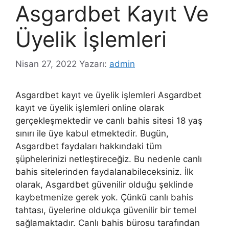
Asgardbet Kayıt Ve
Üyelik İşlemleri
Nisan 27, 2022
Yazarı:
admin
Asgardbet kayıt ve üyelik işlemleri Asgardbet
kayıt ve üyelik işlemleri online olarak
gerçekleşmektedir ve canlı bahis sitesi 18 yaş
sınırı ile üye kabul etmektedir. Bugün,
Asgardbet faydaları hakkındaki tüm
şüphelerinizi netleştireceğiz. Bu nedenle canlı
bahis sitelerinden faydalanabileceksiniz. İlk
olarak, Asgardbet güvenilir olduğu şeklinde
kaybetmenize gerek yok. Çünkü canlı bahis
tahtası, üyelerine oldukça güvenilir bir temel
sağlamaktadır. Canlı bahis bürosu tarafından