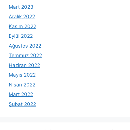
Mart 2023
Aralık 2022
Kasım 2022
Eylül 2022
Ağustos 2022
Temmuz 2022
Haziran 2022
Mayıs 2022
Nisan 2022
Mart 2022
Şubat 2022