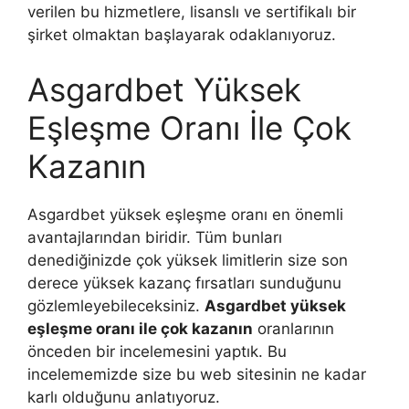
verilen bu hizmetlere, lisanslı ve sertifikalı bir
şirket olmaktan başlayarak odaklanıyoruz.
Asgardbet Yüksek
Eşleşme Oranı İle Çok
Kazanın
Asgardbet yüksek eşleşme oranı en önemli
avantajlarından biridir. Tüm bunları
denediğinizde çok yüksek limitlerin size son
derece yüksek kazanç fırsatları sunduğunu
gözlemleyebileceksiniz.
Asgardbet yüksek
eşleşme oranı ile çok kazanın
oranlarının
önceden bir incelemesini yaptık. Bu
incelememizde size bu web sitesinin ne kadar
karlı olduğunu anlatıyoruz.