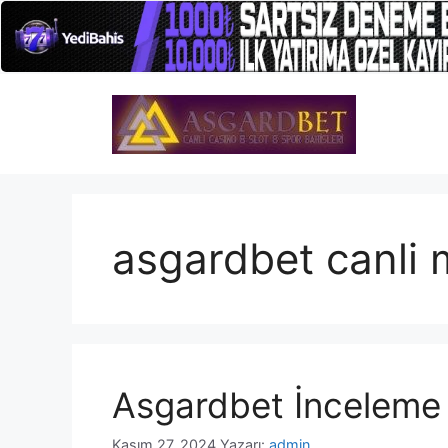
İçeriğe
atla
asgardbet canli 
Asgardbet İnceleme
Kasım 27, 2024
Yazarı:
admin