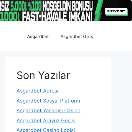
Asgardbet
Asgardbet Giriş
Son Yazılar
Asgardbet Adresi
Asgardbet Sosyal Platform
Asgardbet Yasadışı Casino
Asgardbet Arayüz Geçişi
Asgardbet Casino Lobisi