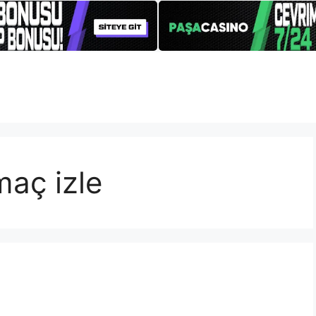
maç izle