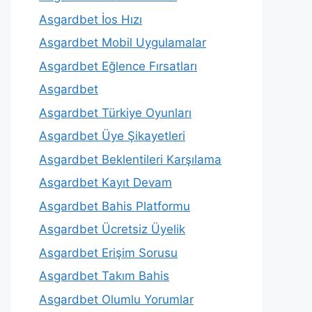
Asgardbet İos Hızı
Asgardbet Mobil Uygulamalar
Asgardbet Eğlence Fırsatları
Asgardbet
Asgardbet Türkiye Oyunları
Asgardbet Üye Şikayetleri
Asgardbet Beklentileri Karşılama
Asgardbet Kayıt Devam
Asgardbet Bahis Platformu
Asgardbet Ücretsiz Üyelik
Asgardbet Erişim Sorusu
Asgardbet Takım Bahis
Asgardbet Olumlu Yorumlar