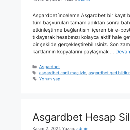
Asgardbet i̇nceleme Asgardbet bir kayıt b
tüm başvuruları tamamladıktan sonra bahis
etkinleştirme bağlantısını içeren bir e-po
tıklayarak hesabınızı kolayca aktif hale get
bir şekilde gerçekleştirebilirsiniz. Son za
kartlarının kopyalarını paylaşmak …
Devam
Kategoriler
Asgardbet
Etiketler
asgardbet canli maç izle
,
asgardbet geri bildiri
Yorum yap
Asgardbet Hesap Si
Kasım 2, 2024
Yazarı:
admin