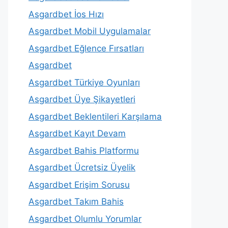
Asgardbet İos Hızı
Asgardbet Mobil Uygulamalar
Asgardbet Eğlence Fırsatları
Asgardbet
Asgardbet Türkiye Oyunları
Asgardbet Üye Şikayetleri
Asgardbet Beklentileri Karşılama
Asgardbet Kayıt Devam
Asgardbet Bahis Platformu
Asgardbet Ücretsiz Üyelik
Asgardbet Erişim Sorusu
Asgardbet Takım Bahis
Asgardbet Olumlu Yorumlar