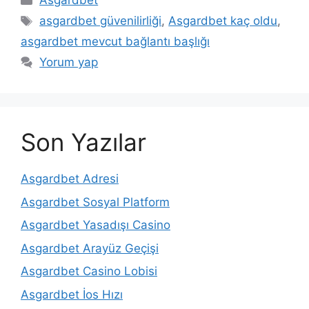
Asgardbet
Etiketler
asgardbet güvenilirliği
,
Asgardbet kaç oldu
,
asgardbet mevcut bağlantı başlığı
Yorum yap
Son Yazılar
Asgardbet Adresi
Asgardbet Sosyal Platform
Asgardbet Yasadışı Casino
Asgardbet Arayüz Geçişi
Asgardbet Casino Lobisi
Asgardbet İos Hızı