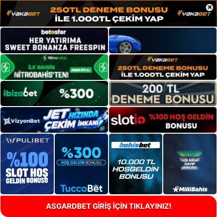
×
ASGARDBET GİRİŞ İÇİN TIKLAYINIZ!