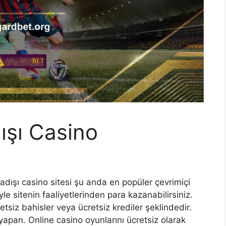
ışı Casino
dışı casino sitesi şu anda en popüler çevrimiçi
 sitenin faaliyetlerinden para kazanabilirsiniz.
etsiz bahisler veya ücretsiz krediler şeklindedir.
yapan. Online casino oyunlarını ücretsiz olarak