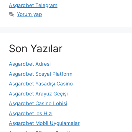
Asgardbet Telegram
Yorum yap
Son Yazılar
Asgardbet Adresi
Asgardbet Sosyal Platform
Asgardbet Yasadışı Casino
Asgardbet Arayüz Geçişi
Asgardbet Casino Lobisi
Asgardbet İos Hızı
Asgardbet Mobil Uygulamalar