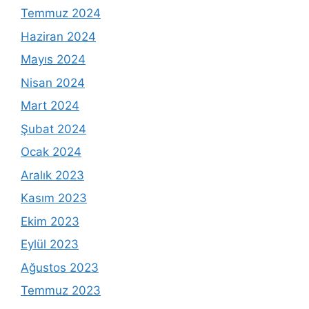
Temmuz 2024
Haziran 2024
Mayıs 2024
Nisan 2024
Mart 2024
Şubat 2024
Ocak 2024
Aralık 2023
Kasım 2023
Ekim 2023
Eylül 2023
Ağustos 2023
Temmuz 2023