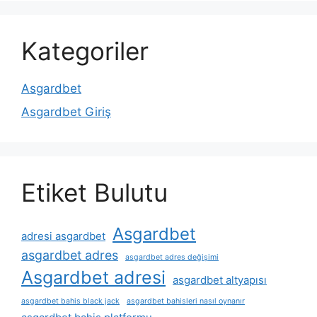
Kategoriler
Asgardbet
Asgardbet Giriş
Etiket Bulutu
Asgardbet
adresi asgardbet
asgardbet adres
asgardbet adres değişimi
Asgardbet adresi
asgardbet altyapısı
asgardbet bahis black jack
asgardbet bahisleri nasıl oynanır