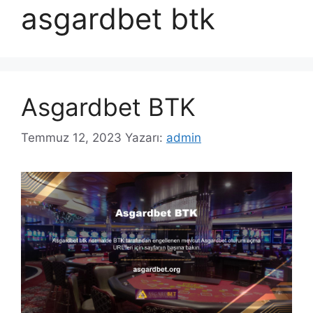
asgardbet btk
Asgardbet BTK
Temmuz 12, 2023
Yazarı:
admin