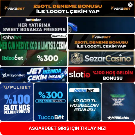
×
ASGARDBET GİRİŞ İÇİN TIKLAYINIZ!