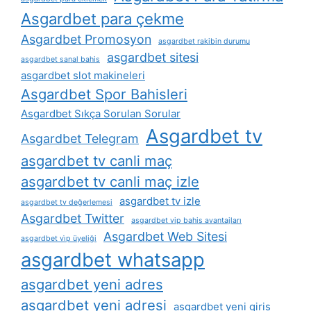
Asgardbet para çekme
Asgardbet Promosyon
asgardbet rakibin durumu
asgardbet sitesi
asgardbet sanal bahis
asgardbet slot makineleri
Asgardbet Spor Bahisleri
Asgardbet Sıkça Sorulan Sorular
Asgardbet tv
Asgardbet Telegram
asgardbet tv canli maç
asgardbet tv canli maç izle
asgardbet tv izle
asgardbet tv değerlemesi
Asgardbet Twitter
asgardbet vip bahis avantajları
Asgardbet Web Sitesi
asgardbet vi̇p üyeliği
asgardbet whatsapp
asgardbet yeni adres
asgardbet yeni adresi
asgardbet yeni giris