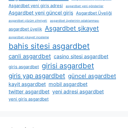
Asgardbet yeni giriş adresi
asgardbet yeni gönderiler
Asgardbet yeni güncel giriş
Asgardbet Üyeliği
asgardbet çözüm zihniyeti
asgardbet üyelerinin odaklanması
Asgardbet şikayet
asgardbet üyelik
asgardbet şikayet i̇nceleme
bahis sitesi asgardbet
canli asgardbet
casino sitesi asgardbet
girisi asgardbet
giris asgardbet
giris yap asgardbet
güncel asgardbet
kayit asgardbet
mobil asgardbet
twitter asgardbet
yeni adresi asgardbet
yeni giris asgardbet