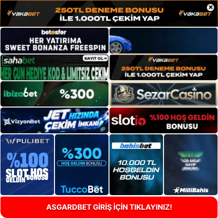
×
ASGARDBET GİRİŞ İÇİN TIKLAYINIZ!