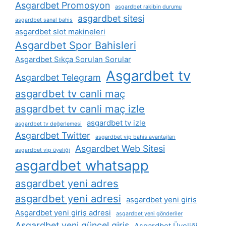
Asgardbet Promosyon
asgardbet rakibin durumu
asgardbet sitesi
asgardbet sanal bahis
asgardbet slot makineleri
Asgardbet Spor Bahisleri
Asgardbet Sıkça Sorulan Sorular
Asgardbet tv
Asgardbet Telegram
asgardbet tv canli maç
asgardbet tv canli maç izle
asgardbet tv izle
asgardbet tv değerlemesi
Asgardbet Twitter
asgardbet vip bahis avantajları
Asgardbet Web Sitesi
asgardbet vi̇p üyeliği
asgardbet whatsapp
asgardbet yeni adres
asgardbet yeni adresi
asgardbet yeni giris
Asgardbet yeni giriş adresi
asgardbet yeni gönderiler
Asgardbet yeni güncel giriş
Asgardbet Üyeliği