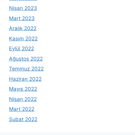
Nisan 2023
Mart 2023
Aralık 2022
Kasım 2022
Eylül 2022
Ağustos 2022
Temmuz 2022
Haziran 2022
Mayıs 2022
Nisan 2022
Mart 2022
Şubat 2022