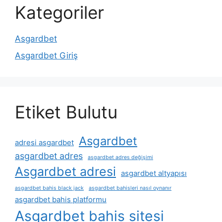
Kategoriler
Asgardbet
Asgardbet Giriş
Etiket Bulutu
Asgardbet
adresi asgardbet
asgardbet adres
asgardbet adres değişimi
Asgardbet adresi
asgardbet altyapısı
asgardbet bahis black jack
asgardbet bahisleri nasıl oynanır
asgardbet bahis platformu
Asgardbet bahis sitesi