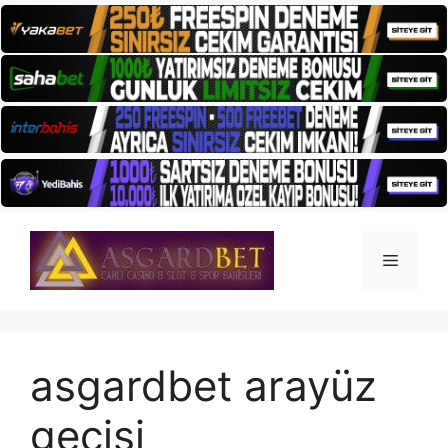
İçeriğe
atla
Menü
asgardbet arayüz
geçişi