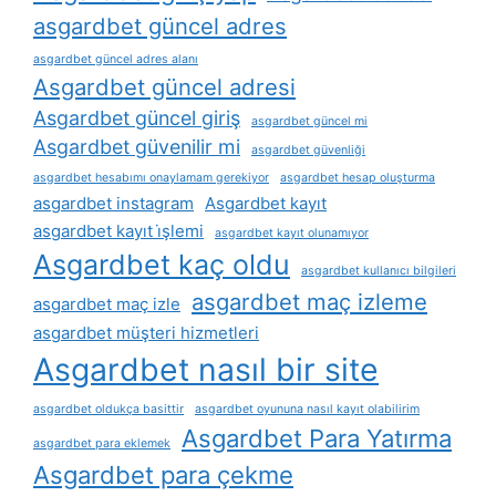
asgardbet güncel adres
asgardbet güncel adres alanı
Asgardbet güncel adresi
Asgardbet güncel giriş
asgardbet güncel mi
Asgardbet güvenilir mi
asgardbet güvenliği
asgardbet hesabımı onaylamam gerekiyor
asgardbet hesap oluşturma
asgardbet instagram
Asgardbet kayıt
asgardbet kayıt i̇şlemi
asgardbet kayıt olunamıyor
Asgardbet kaç oldu
asgardbet kullanıcı bilgileri
asgardbet maç izleme
asgardbet maç izle
asgardbet müşteri hizmetleri
Asgardbet nasıl bir site
asgardbet oldukça basittir
asgardbet oyununa nasıl kayıt olabilirim
Asgardbet Para Yatırma
asgardbet para eklemek
Asgardbet para çekme