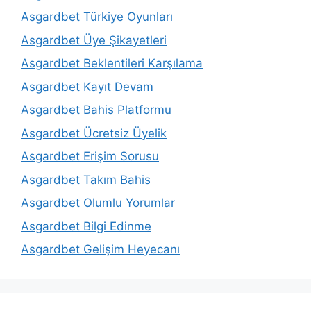
Asgardbet Türkiye Oyunları
Asgardbet Üye Şikayetleri
Asgardbet Beklentileri Karşılama
Asgardbet Kayıt Devam
Asgardbet Bahis Platformu
Asgardbet Ücretsiz Üyelik
Asgardbet Erişim Sorusu
Asgardbet Takım Bahis
Asgardbet Olumlu Yorumlar
Asgardbet Bilgi Edinme
Asgardbet Gelişim Heyecanı