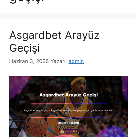
Asgardbet Arayüz
Geçişi
Haziran 3, 2026
Yazarı:
admin