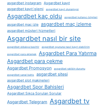
asgardbet instagram
Asgardbet kayıt
asgardbet kayıt i̇şlemi
asgardbet kayıt olunamıyor
Asgardbet kaç oldu
asgardbet kullanıcı bilgileri
asgardbet maç izleme
asgardbet maç izle
asgardbet müşteri hizmetleri
Asgardbet nasıl bir site
asgardbet oldukça basittir
asgardbet oyununa nasıl kayıt olabilirim
Asgardbet Para Yatırma
asgardbet para eklemek
Asgardbet para çekme
Asgardbet Promosyon
asgardbet rakibin durumu
asgardbet sitesi
asgardbet sanal bahis
asgardbet slot makineleri
Asgardbet Spor Bahisleri
Asgardbet Sıkça Sorulan Sorular
Asgardbet tv
Asgardbet Telegram