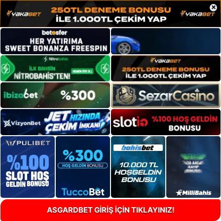
×
ASGARDBET GİRİŞ İÇİN TIKLAYINIZ!