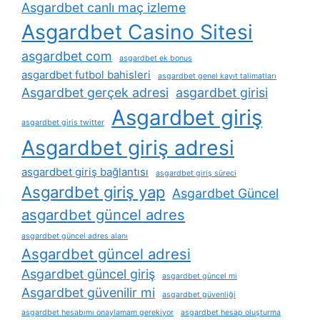
Asgardbet canlı maç izleme
Asgardbet Casino Sitesi
asgardbet com
asgardbet ek bonus
asgardbet futbol bahisleri
asgardbet genel kayıt talimatları
Asgardbet gerçek adresi
asgardbet girisi
Asgardbet giriş
asgardbet giris twitter
Asgardbet giriş adresi
asgardbet giriş bağlantısı
asgardbet giriş süreci
Asgardbet giriş yap
Asgardbet Güncel
asgardbet güncel adres
asgardbet güncel adres alanı
Asgardbet güncel adresi
Asgardbet güncel giriş
asgardbet güncel mi
Asgardbet güvenilir mi
asgardbet güvenliği
asgardbet hesabımı onaylamam gerekiyor
asgardbet hesap oluşturma