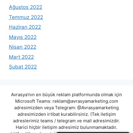
Ağustos 2022
Temmuz 2022
Haziran 2022
Mayıs 2022
Nisan 2022
Mart 2022
Şubat 2022
Avrasya'nın en büyük reklam platformunda olmak için
Microsoft Teams:
reklam@avrasyamarketing.com
adresimizden veya Telegram: @Avrasyamarketing
adresimizden irtibat kurabilirsiniz. (Tek iletişim
adreslerimiz teams / telegram ve mail adresimizdir.
Harici hiçbir iletişim adresimiz bulunmamaktadır.