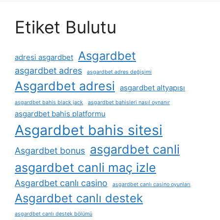
Etiket Bulutu
Asgardbet
adresi asgardbet
asgardbet adres
asgardbet adres değişimi
Asgardbet adresi
asgardbet altyapısı
asgardbet bahis black jack
asgardbet bahisleri nasıl oynanır
asgardbet bahis platformu
Asgardbet bahis sitesi
asgardbet canli
Asgardbet bonus
asgardbet canli maç izle
Asgardbet canlı casino
asgardbet canlı casino oyunları
Asgardbet canlı destek
asgardbet canlı destek bölümü