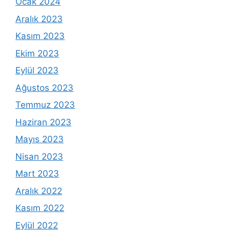
Ocak 2024
Aralık 2023
Kasım 2023
Ekim 2023
Eylül 2023
Ağustos 2023
Temmuz 2023
Haziran 2023
Mayıs 2023
Nisan 2023
Mart 2023
Aralık 2022
Kasım 2022
Eylül 2022