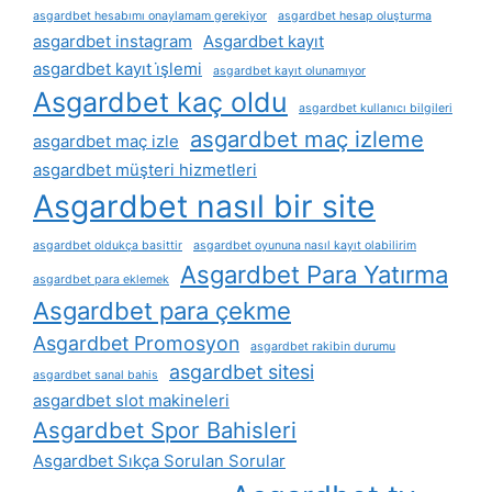
asgardbet hesabımı onaylamam gerekiyor
asgardbet hesap oluşturma
asgardbet instagram
Asgardbet kayıt
asgardbet kayıt i̇şlemi
asgardbet kayıt olunamıyor
Asgardbet kaç oldu
asgardbet kullanıcı bilgileri
asgardbet maç izleme
asgardbet maç izle
asgardbet müşteri hizmetleri
Asgardbet nasıl bir site
asgardbet oldukça basittir
asgardbet oyununa nasıl kayıt olabilirim
Asgardbet Para Yatırma
asgardbet para eklemek
Asgardbet para çekme
Asgardbet Promosyon
asgardbet rakibin durumu
asgardbet sitesi
asgardbet sanal bahis
asgardbet slot makineleri
Asgardbet Spor Bahisleri
Asgardbet Sıkça Sorulan Sorular