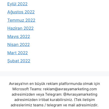
Eylül 2022
Ağustos 2022
Temmuz 2022
Haziran 2022
Mayıs 2022
Nisan 2022
Mart 2022
Şubat 2022
Avrasya'nın en büyük reklam platformunda olmak için
Microsoft Teams:
reklam@avrasyamarketing.com
adresimizden veya Telegram: @Avrasyamarketing
adresimizden irtibat kurabilirsiniz. (Tek iletişim
adreslerimiz teams / telegram ve mail adresimizdir.