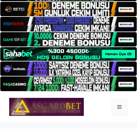
İçeriğe
atla
Menü