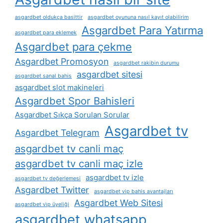
asgardbet oldukça basittir
asgardbet oyununa nasıl kayıt olabilirim
Asgardbet Para Yatırma
asgardbet para eklemek
Asgardbet para çekme
Asgardbet Promosyon
asgardbet rakibin durumu
asgardbet sitesi
asgardbet sanal bahis
asgardbet slot makineleri
Asgardbet Spor Bahisleri
Asgardbet Sıkça Sorulan Sorular
Asgardbet tv
Asgardbet Telegram
asgardbet tv canli maç
asgardbet tv canli maç izle
asgardbet tv izle
asgardbet tv değerlemesi
Asgardbet Twitter
asgardbet vip bahis avantajları
Asgardbet Web Sitesi
asgardbet vi̇p üyeliği
asgardbet whatsapp