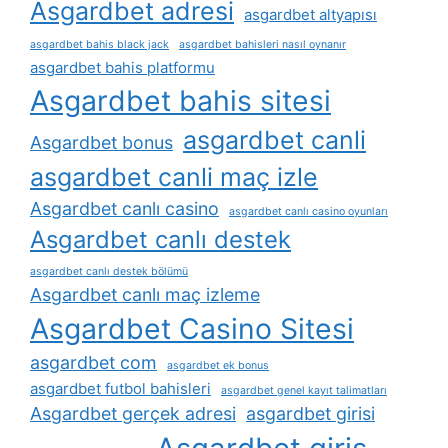
Asgardbet adresi
asgardbet altyapısı
asgardbet bahis black jack
asgardbet bahisleri nasıl oynanır
asgardbet bahis platformu
Asgardbet bahis sitesi
asgardbet canli
Asgardbet bonus
asgardbet canli maç izle
Asgardbet canlı casino
asgardbet canlı casino oyunları
Asgardbet canlı destek
asgardbet canlı destek bölümü
Asgardbet canlı maç izleme
Asgardbet Casino Sitesi
asgardbet com
asgardbet ek bonus
asgardbet futbol bahisleri
asgardbet genel kayıt talimatları
Asgardbet gerçek adresi
asgardbet girisi