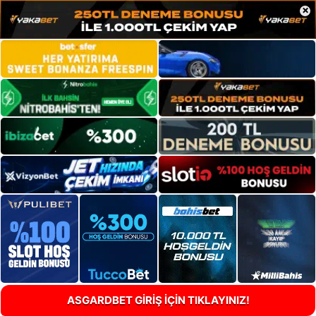
×
ASGARDBET GİRİŞ İÇİN TIKLAYINIZ!