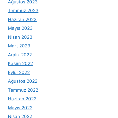
Ağustos 2023
Temmuz 2023
Haziran 2023
Mayıs 2023
Nisan 2023
Mart 2023
Aralık 2022
Kasım 2022
Eylül 2022
Ağustos 2022
Temmuz 2022
Haziran 2022
Mayıs 2022
Nisan 2022